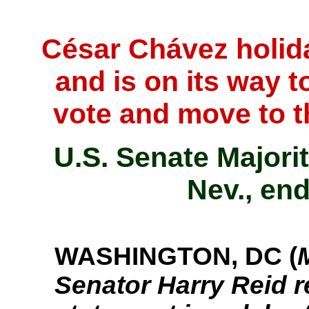
César Chávez holid
and is on its way t
vote and move to 
U.S. Senate Majori
Nev., en
WASHINGTON, DC (
Senator Harry Reid r