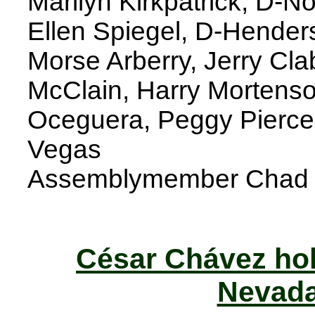
Marilyn Kirkpatrick, D-N
Ellen Spiegel, D-Hender
Morse Arberry, Jerry Cla
McClain, Harry Mortens
Oceguera, Peggy Pierce,
Vegas
Assemblymember Chad C
César Chávez holi
Nevada