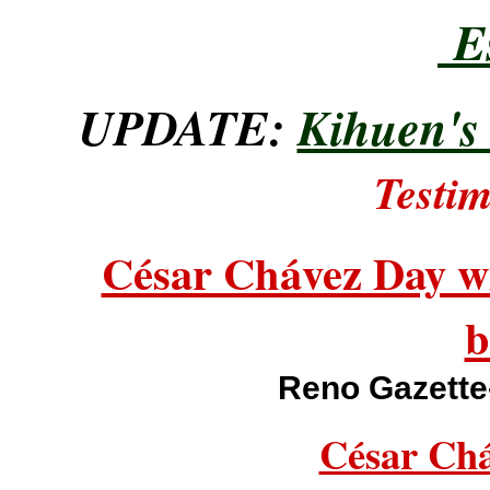
E
UPDATE:
Kihuen's 
Testi
César Chávez Day w
b
Reno Gazette-
César Ch